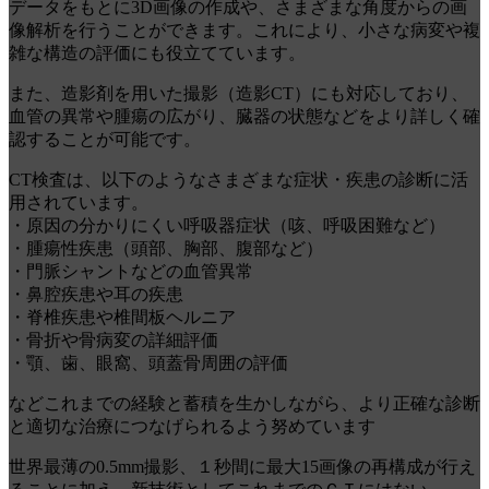
データをもとに3D画像の作成や、さまざまな角度からの画
像解析を行うことができます。これにより、小さな病変や複
雑な構造の評価にも役立てています。
また、造影剤を用いた撮影（造影CT）にも対応しており、
血管の異常や腫瘍の広がり、臓器の状態などをより詳しく確
認することが可能です。
CT検査は、以下のようなさまざまな症状・疾患の診断に活
用されています。
・原因の分かりにくい呼吸器症状（咳、呼吸困難など）
・腫瘍性疾患（頭部、胸部、腹部など）
・門脈シャントなどの血管異常
・鼻腔疾患や耳の疾患
・脊椎疾患や椎間板ヘルニア
・骨折や骨病変の詳細評価
・顎、歯、眼窩、頭蓋骨周囲の評価
などこれまでの経験と蓄積を生かしながら、より正確な診断
と適切な治療につなげられるよう努めています
世
界最薄の0.5mm撮影、１秒間に最大15画像の再構成が行え