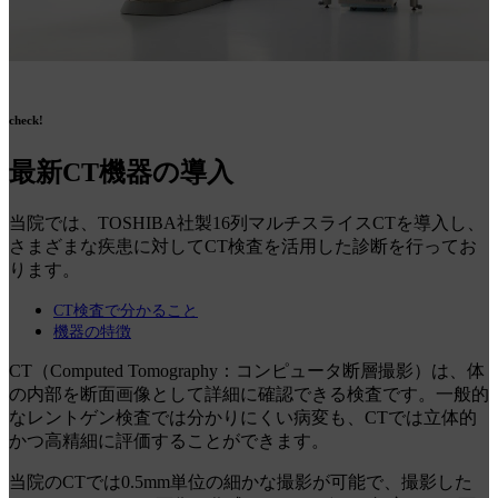
check!
最新CT機器の導入
当院では、TOSHIBA社製16列マルチスライスCTを導入し、
さまざまな疾患に対してCT検査を活用した診断を行ってお
ります。
CT検査で分かること
機器の特徴
CT（Computed Tomography：コンピュータ断層撮影）は、体
の内部を断面画像として詳細に確認できる検査です。一般的
なレントゲン検査では分かりにくい病変も、CTでは立体的
かつ高精細に評価することができます。
当院のCTでは0.5mm単位の細かな撮影が可能で、撮影した