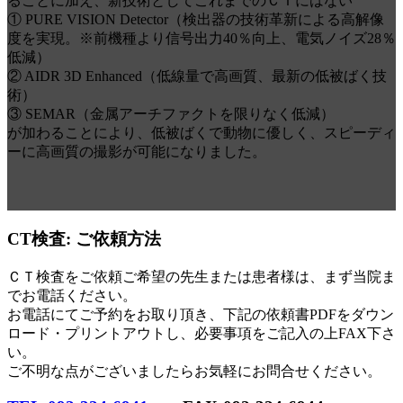
ることに加え、新技術としてこれまでのＣＴにはない
① PURE VISION Detector（検出器の技術革新による高解像
度を実現。※前機種より信号出力40％向上、電気ノイズ28％
低減）
② AIDR 3D Enhanced（低線量で高画質、最新の低被ばく技
術）
③ SEMAR（金属アーチファクトを限りなく低減）
が加わることにより、低被ばくで動物に優しく、スピーディ
ーに高画質の撮影が可能になりました。
CT検査:
ご依頼方法
ＣＴ検査をご依頼ご希望の先生または患者様は、まず当院ま
でお電話ください。
お電話にてご予約をお取り頂き、下記の依頼書PDFをダウン
ロード・プリントアウトし、必要事項をご記入の上FAX下さ
い。
ご不明な点がございましたらお気軽にお問合せください。