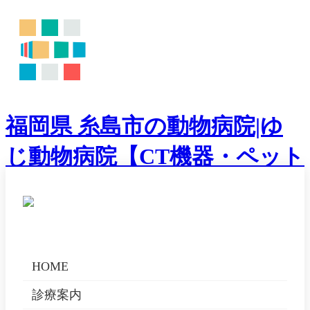
福岡県 糸島市の動物病院|ゆ
じ動物病院【CT機器・ペット
ホテル】
湯地（ゆじ）院長による
福岡
県糸島市で動物の診療を行って
おります。専門のCT機器を採り入れ、犬や猫達にとってよ
り良いパートナーを応援する
動物病院
「ゆじ動物病院」にお
HOME
越し下さいませ。
診療案内